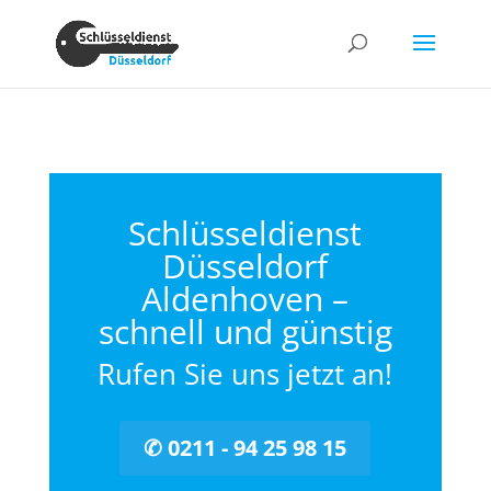
Schlüsseldienst
Düsseldorf
Aldenhoven –
schnell und günstig
Rufen Sie uns jetzt an!
✆ 0211 - 94 25 98 15