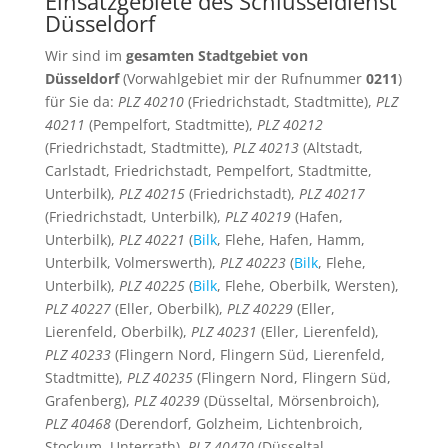
Einsatzgebiete des Schlüsseldienst
Düsseldorf
Wir sind im
gesamten Stadtgebiet von
Düsseldorf
(Vorwahlgebiet mir der Rufnummer
0211
)
für Sie da:
PLZ 40210
(Friedrichstadt, Stadtmitte),
PLZ
40211
(Pempelfort, Stadtmitte),
PLZ 40212
(Friedrichstadt, Stadtmitte),
PLZ 40213
(Altstadt,
Carlstadt, Friedrichstadt, Pempelfort, Stadtmitte,
Unterbilk),
PLZ 40215
(Friedrichstadt),
PLZ 40217
(Friedrichstadt, Unterbilk),
PLZ 40219
(Hafen,
Unterbilk),
PLZ 40221
(
Bilk
, Flehe, Hafen, Hamm,
Unterbilk, Volmerswerth),
PLZ 40223
(
Bilk
, Flehe,
Unterbilk),
PLZ 40225
(
Bilk
, Flehe, Oberbilk, Wersten),
PLZ 40227
(Eller, Oberbilk),
PLZ 40229
(Eller,
Lierenfeld, Oberbilk),
PLZ 40231
(Eller, Lierenfeld),
PLZ 40233
(Flingern Nord, Flingern Süd, Lierenfeld,
Stadtmitte),
PLZ 40235
(Flingern Nord, Flingern Süd,
Grafenberg),
PLZ 40239
(Düsseltal, Mörsenbroich),
PLZ 40468
(Derendorf, Golzheim, Lichtenbroich,
Stockum, Unterrath),
PLZ 40470
(Düsseltal,