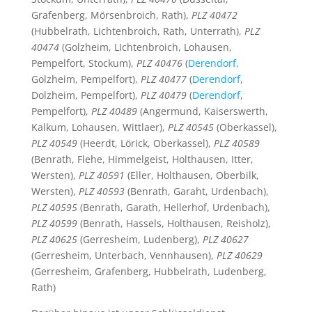
Grafenberg, Mörsenbroich, Rath),
PLZ 40472
(Hubbelrath, Lichtenbroich, Rath, Unterrath),
PLZ
40474
(Golzheim, LIchtenbroich, Lohausen,
Pempelfort, Stockum),
PLZ 40476
(
Derendorf,
Golzheim, Pempelfort),
PLZ 40477
(
Derendorf
,
Dolzheim, Pempelfort),
PLZ 40479
(
Derendorf
,
Pempelfort),
PLZ 40489
(Angermund, Kaiserswerth,
Kalkum, Lohausen, Wittlaer),
PLZ 40545
(Oberkassel),
PLZ 40549
(Heerdt, Lörick, Oberkassel),
PLZ 40589
(Benrath, Flehe, Himmelgeist, Holthausen, Itter,
Wersten),
PLZ 40591
(Eller, Holthausen, Oberbilk,
Wersten),
PLZ 40593
(Benrath, Garaht, Urdenbach),
PLZ 40595
(Benrath, Garath, Hellerhof, Urdenbach),
PLZ 40599
(Benrath, Hassels, Holthausen, Reisholz),
PLZ 40625
(Gerresheim, Ludenberg),
PLZ 40627
(Gerresheim, Unterbach, Vennhausen),
PLZ 40629
(Gerresheim, Grafenberg, Hubbelrath, Ludenberg,
Rath)